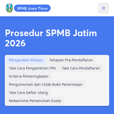
SPMB
Jawa Timur
SPMB
Jawa Timur
2026
Prosedur
SPMB
Jatim
2026
Persyaratan Khusus
Tahapan Pra-Pendaftaran
Tata Cara Pengambilan PIN
Tata Cara Pendaftaran
Kriteria Pemeringkatan
Pengumuman dan Cetak Bukti Penerimaan
Tata Cara Daftar Ulang
Mekanisme Pemenuhan Kuota